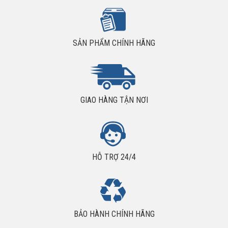
SẢN PHẨM CHÍNH HÃNG
GIAO HÀNG TẬN NƠI
Nơi bán mỡ SKF LGWA 2/0.4 uy tín giá rẻ?
HỖ TRỢ 24/4
Liên hệ với chúng tôi để có giá bán tốt nhất sản phẩm mỡ bò SKF
LGWA 2/0.4
BẢO HÀNH CHÍNH HÃNG