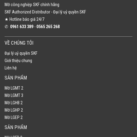
Mỡ công nghiệp SKF chính hãng
SKF Authorized Distributor​ - Đại lý uỷ quyền SKF
★ Hotline báo giá 24/7
✆
0961 633 389​
-
0565 265 268​
VỀ CHÚNG TÔI
Đại lý uỷ quyền SKF
Giới thiệu chung
Liên hệ
SẢN PHẨM
Mỡ LGMT 2
Mỡ LGMT 3
Mỡ LGHB 2
Mỡ LGHP 2
Mỡ LGEP 2
SẢN PHẨM