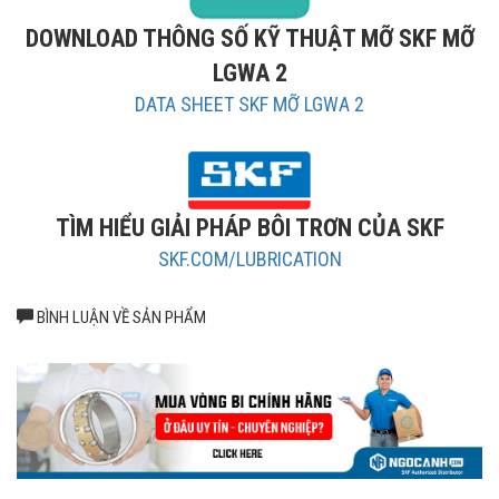
Dãy nhiệt độ hoạt động Mỡ SKF LGWA 2
DOWNLOAD THÔNG SỐ KỸ THUẬT MỠ SKF MỠ
LGWA 2
DATA SHEET SKF MỠ LGWA 2
TÌM HIỂU GIẢI PHÁP BÔI TRƠN CỦA SKF
SKF.COM/LUBRICATION
BÌNH LUẬN VỀ SẢN PHẨM
LGWA 2/0.4 có dãy nhiệt độ hoạt động từ –30°C đến +140°C
Xuất xứ mỡ LGWA 2 SKF chính hãng