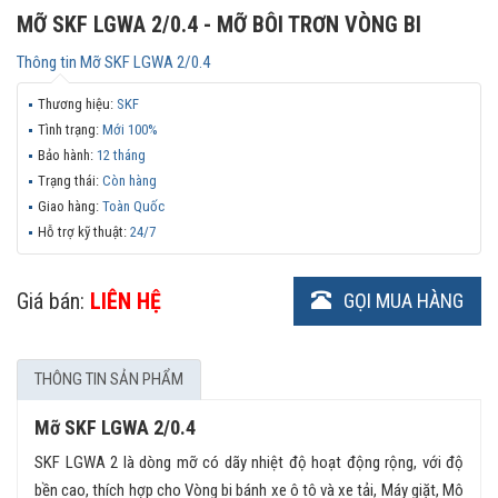
MỠ SKF LGWA 2/0.4 - MỠ BÔI TRƠN VÒNG BI
Thông tin
Mỡ SKF LGWA 2/0.4
Thương hiệu:
SKF
Tình trạng:
Mới 100%
Bảo hành:
12 tháng
Trạng thái:
Còn hàng
Giao hàng:
Toàn Quốc
Hỗ trợ kỹ thuật:
24/7
Giá bán:
LIÊN HỆ
GỌI MUA HÀNG
THÔNG TIN SẢN PHẨM
Mỡ SKF LGWA 2/0.4
SKF LGWA 2 là dòng mỡ có dãy nhiệt độ hoạt động rộng, với độ
bền cao, thích hợp cho Vòng bi bánh xe ô tô và xe tải, Máy giặt, Mô