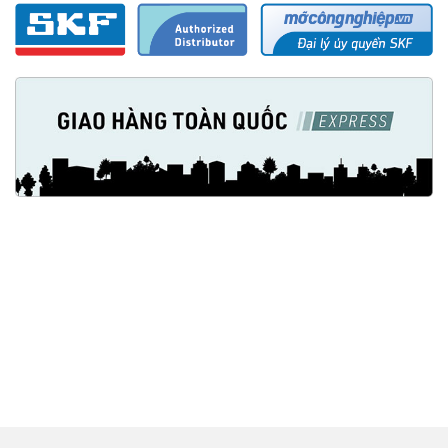
Made in Sweden (Thụy điển)
Mỡ SKF LGWA 2/0.4 và cách bảo quản
Sau khi mở hộp LGWA 2/0.4 để sử dụng, Nếu lượng mỡ còn trong
hộp mà chưa sử dụng hết, đóng chặt nắp hộp lại và để ở những nơi
khô ráo, nhiệt độ vừa phải, tránh tiếp xúc với những nơi có nhiệt độ
cao, ẩm mốc... dễ gây hư hại cho mỡ.