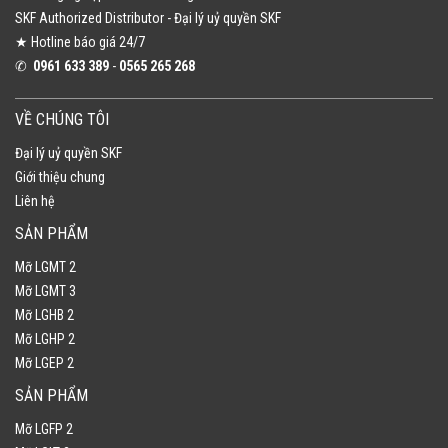
SKF Authorized Distributor​ - Đại lý uỷ quyền SKF
★ Hotline báo giá 24/7
✆
0961 633 389​
-
0565 265 268​
VỀ CHÚNG TÔI
Đại lý uỷ quyền SKF
Giới thiệu chung
Liên hệ
SẢN PHẨM
Mỡ LGMT 2
Mỡ LGMT 3
Mỡ LGHB 2
Mỡ LGHP 2
Mỡ LGEP 2
SẢN PHẨM
Mỡ LGFP 2