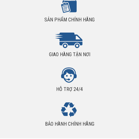
ẩm mốc... dễ gây hư hại cho mỡ.
Nơi bán mỡ SKF LGLT 2/1 uy tín giá rẻ?
SẢN PHẨM CHÍNH HÃNG
Liên hệ với chúng tôi để có giá bán tốt nhất sản phẩm mỡ bò SKF
LGLT 2/1
GIAO HÀNG TẬN NƠI
HỖ TRỢ 24/4
BẢO HÀNH CHÍNH HÃNG