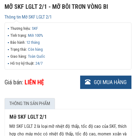
MỠ SKF LGLT 2/1 - MỠ BÔI TRƠN VÒNG BI
Thông tin
Mỡ SKF LGLT 2/1
Thương hiệu:
SKF
Tình trạng:
Mới 100%
Bảo hành:
12 tháng
Trạng thái:
Còn hàng
Giao hàng:
Toàn Quốc
Hỗ trợ kỹ thuật:
24/7
Giá bán:
LIÊN HỆ
GỌI MUA HÀNG
THÔNG TIN SẢN PHẨM
Mỡ SKF LGLT 2/1
Mỡ SKF LGLT 2 là loại mỡ nhiệt độ thấp, tốc độ cao của SKF, thích
hợp cho máy móc có nhiệt độ thấp, tốc độ cao, momen xoắn và