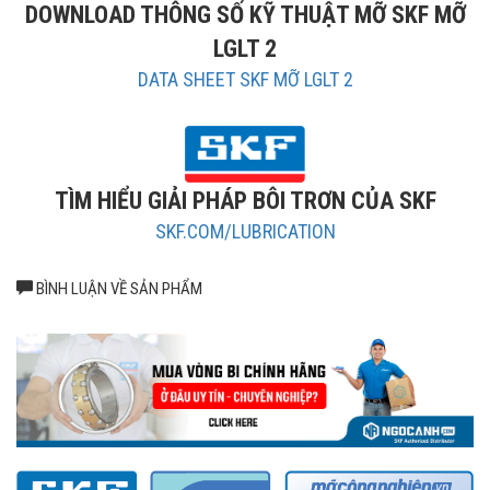
DOWNLOAD THÔNG SỐ KỸ THUẬT MỠ SKF MỠ
Mỡ SKF LGLT 2/1 được đóng hộp theo trọng lượng 1kg.
LGLT 2
Dãy nhiệt độ hoạt động Mỡ SKF LGLT 2
DATA SHEET SKF MỠ LGLT 2
TÌM HIỂU GIẢI PHÁP BÔI TRƠN CỦA SKF
SKF.COM/LUBRICATION
BÌNH LUẬN VỀ SẢN PHẨM
LGLT 2/1 có dãy nhiệt độ hoạt động từ –50°C đến +110°C
Xuất xứ mỡ LGLT 2 SKF chính hãng