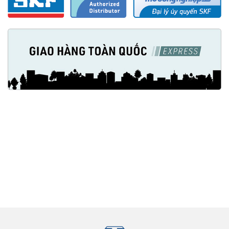
Made in Austria (Áo)
Mỡ SKF LGLT 2/1 và cách bảo quản
Sau khi mở hộp LGLT 2/1 để sử dụng, Nếu lượng mỡ còn trong hộp
mà chưa sử dụng hết, đóng chặt nắp hộp lại và để ở những nơi khô
ráo, nhiệt độ vừa phải, tránh tiếp xúc với những nơi có nhiệt độ cao,